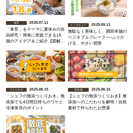
2026.07.11
食育
2025.09.11
インタビュー
「食育」をテーマに夏休みの自
無駄なく美味しく。開田本舗の
由研究！簡単に実践できる18
ベジタブルフレーク──ふりか
個のアイデアをご紹介【図解あ
ける、やさい習慣
り】
2025.06.15
2025.06.15
つくりおき
添加物
「シェフの無添つくりおき」無
【シェフの無添つくりおき】無
添加でも4日間日持ちのワケと
添加へのこだわりを解明！自然
冷凍保存のポイント
素材で作られたお惣菜