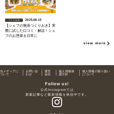
2025.06.15
つくりおき
【シェフの無添つくりおき】実
際に試した口コミ・解説！シェ
フのお惣菜を日常に
view more
当メディアに
お問い合
運営
個人情報保
個人情報の取り扱い
ついて
わせ
会社
護方針
について
Follow us!
公式Instagramでは
新着記事など最新情報を発信中です。