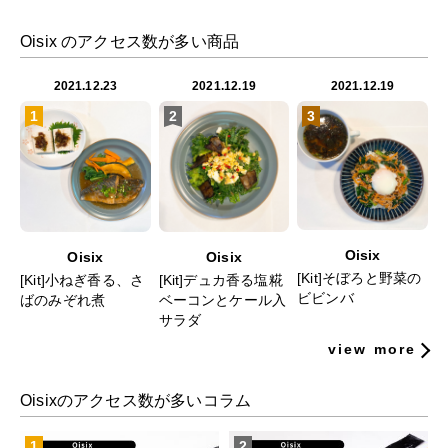
Oisix のアクセス数が多い商品
2021.12.23
2021.12.19
2021.12.19
1
2
3
Oisix
Oisix
Oisix
[Kit]そぼろと野菜の
[Kit]小ねぎ香る、さ
[Kit]デュカ香る塩糀
ビビンバ
ばのみぞれ煮
ベーコンとケール入
サラダ
view more
Oisixのアクセス数が多いコラム
1
2