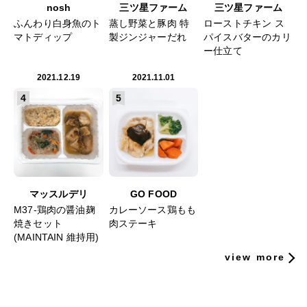
nosh
三ツ星ファーム
三ツ星ファーム
ふんわり白身魚のト
蒸し野菜と豚肉 特
ローストチキン ス
マトディップ
製ジンジャーだれ
パイスバターのカリ
ー仕立て
2021.12.19
2021.11.01
4
5
マッスルデリ
GO FOOD
M37-鶏肉の醤油麹
カレーソース鶏もも
焼きセット
肉ステーキ
(MAINTAIN 維持用)
view more