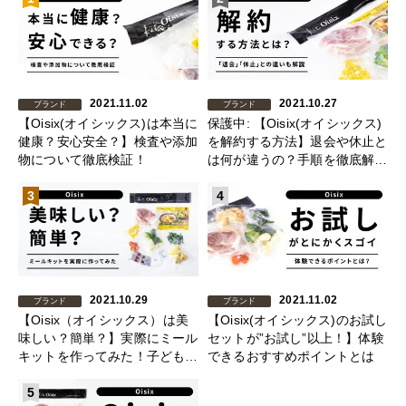
2021.11.02
2021.10.27
ブランド
ブランド
【Oisix(オイシックス)は本当に
保護中: 【Oisix(オイシックス)
健康？安心安全？】検査や添加
を解約する方法】退会や休止と
物について徹底検証！
は何が違うの？手順を徹底解
説！
3
4
2021.10.29
2021.11.02
ブランド
ブランド
【Oisix（オイシックス）は美
【Oisix(オイシックス)のお試し
味しい？簡単？】実際にミール
セットが”お試し”以上！】体験
キットを作ってみた！子どもの
できるおすすめポイントとは
いる家庭にも
5