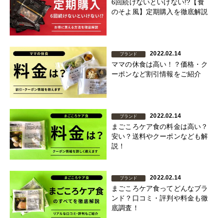
6回続けないといけない!?【食
のそよ風】定期購入を徹底解説
2022.02.14
ブランド
ママの休食は高い！？価格・ク
ーポンなど割引情報をご紹介
2022.02.14
ブランド
まごころケア食の料金は高い？
安い？送料やクーポンなども解
説！
2022.02.14
ブランド
まごころケア食ってどんなブラ
ンド？口コミ・評判や料金も徹
底調査！