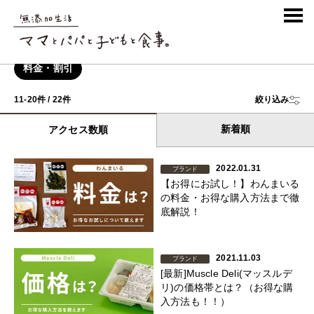
COLUMN
コラム
料金・割引
11-20件 / 22件
絞り込み
新着順
アクセス数順
2022.01.31
ブランド
【お得にお試し！】わんまいる
の料金・お得な購入方法まで徹
底解説！
2021.11.03
ブランド
[最新]Muscle Deli(マッスルデ
リ)の価格帯とは？（お得な購
入方法も！！）