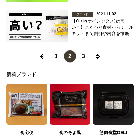
2021.11.02
ブランド
【Oisix(オイシックス)は高
い？】こだわり食材からミール
キットまで割引や内容を徹底調
査！
«
1
2
3
»
新着ブランド
食宅便
食のそよ風
筋肉食堂DELI