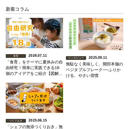
新着コラム
2026.07.11
食育
2025.09.11
インタビュー
「食育」をテーマに夏休みの自
無駄なく美味しく。開田本舗の
由研究！簡単に実践できる18
ベジタブルフレーク──ふりか
個のアイデアをご紹介【図解あ
ける、やさい習慣
り】
2025.06.15
つくりおき
「シェフの無添つくりおき」無