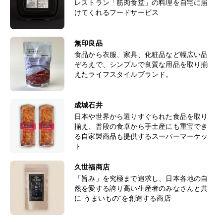
レストラン「筋肉食堂」の料理を自宅に届
けてくれるフードサービス
無印良品
食品から衣服、家具、化粧品など幅広い品
ぞろえで、シンプルで良質な用品を取り揃
えたライフスタイルブランド。
成城石井
日本や世界から選りすぐられた食品を取り
揃え、普段の食卓から手土産にも重宝でき
る自家製商品も提供するスーパーマーケッ
ト
久世福商店
「旨み」を究極まで追求し、日本各地の自
然を愛する誇り高い生産者のみなさんと共
に”うまいもの”を創造する商店