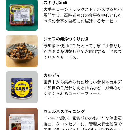
スギサポdeli
大手チェーンドラッグストアのスギ薬局が
展開する、高齢者向けの食事を中心とした
冷凍の食事を自宅にお届けするサービス
シェフの無添つくりおき
添加物不使用にこだわって丁寧に手作りし
たお惣菜を週替わりでお届けする、冷蔵つ
くりおきサービス。
カルディ
世界中から集められた珍しい食材やカルデ
ィ独自のこだわりある商品など、好奇心が
くすぐられるコーヒーファーム
ウェルネスダイニング
「からだ想い、家族想いのあったか健康応
援団」をコンセプトに、管理栄養士監修で
栄養バランスばっちりの制限・調整食をお