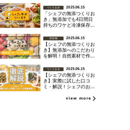
2025.06.15
つくりおき
「シェフの無添つくりお
き」無添加でも4日間日
持ちのワケと冷凍保存の
ポイント
2025.06.15
添加物
【シェフの無添つくりお
き】無添加へのこだわり
を解明！自然素材で作ら
れたお惣菜
2025.06.15
つくりおき
【シェフの無添つくりお
き】実際に試した口コ
ミ・解説！シェフのお惣
菜を日常に
view more