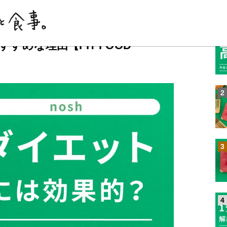
n
SHARE
1
すすめな理由【FIT FOOD
2
3
4