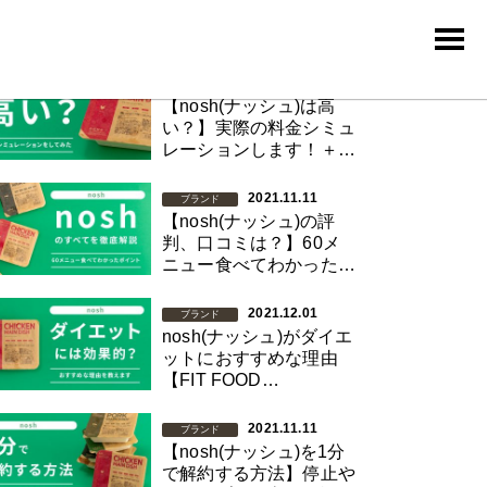
oshのアクセス数が多いコラム
2021.11.11
ブランド
【nosh(ナッシュ)は高
い？】実際の料金シミュ
レーションします！＋ク
ーポン情報も
2021.11.11
ブランド
【nosh(ナッシュ)の評
判、口コミは？】60メ
ニュー食べてわかったリ
アルおすすめポイント
2021.12.01
ブランド
nosh(ナッシュ)がダイエ
ットにおすすめな理由
【FIT FOOD
MAGAZINE編集部独自
検証】
2021.11.11
ブランド
【nosh(ナッシュ)を1分
で解約する方法】停止や