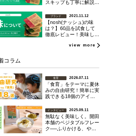
スキップも丁寧に解説し
ます！
2021.11.12
ブランド
【nosh(ナッシュ)の味
は？】60品を試食して
徹底レビュー！美味しい
メニューを紹介
view more
着コラム
2026.07.11
食育
「食育」をテーマに夏休
みの自由研究！簡単に実
践できる18個のアイデ
アをご紹介【図解あり】
2025.09.11
インタビュー
無駄なく美味しく。開田
本舗のベジタブルフレー
ク──ふりかける、やさ
い習慣