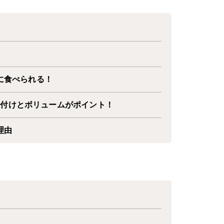
？
に食べられる！
味付けとボリュームがポイント！
理由
？