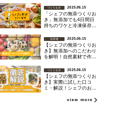
2025.06.15
つくりおき
「シェフの無添つくりお
き」無添加でも4日間日
持ちのワケと冷凍保存の
ポイント
2025.06.15
添加物
【シェフの無添つくりお
き】無添加へのこだわり
を解明！自然素材で作ら
れたお惣菜
2025.06.15
つくりおき
【シェフの無添つくりお
き】実際に試した口コ
ミ・解説！シェフのお惣
菜を日常に
view more