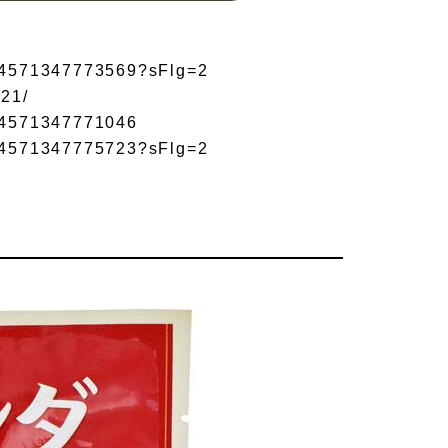
/1/4571347773569?sFlg=2
121/
/1/4571347771046
/1/4571347775723?sFlg=2