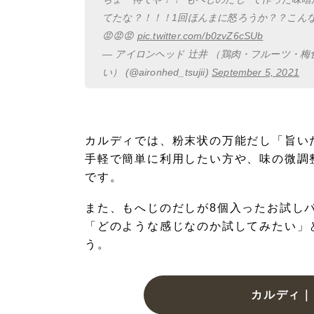
てたな？！！！1回ほんまに怒ろうか？？こんない
😡😡😡
pic.twitter.com/b0zvZ6cSUb
— アイロンヘッド 辻井 （鶏肉・フルーツ・
い） (@aironhed_tsujii)
September 5, 2021
カルディでは、粉末状の万能だし「旨い
手軽で簡単に利用したい方や、味の微調
です。
また、もへじのだしが8個入ったお試し
「どのような感じなのか試してみたい」
う。
カルディ｜