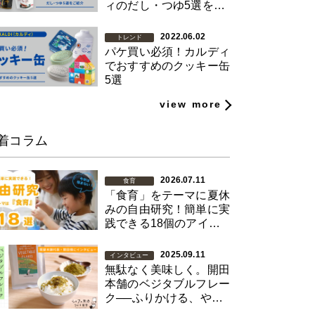
ィのだし・つゆ5選を紹
介
2022.06.02
トレンド
パケ買い必須！カルディ
でおすすめのクッキー缶
5選
view more
着コラム
2026.07.11
食育
「食育」をテーマに夏休
みの自由研究！簡単に実
践できる18個のアイデ
アをご紹介【図解あり】
2025.09.11
インタビュー
無駄なく美味しく。開田
本舗のベジタブルフレー
ク──ふりかける、やさ
い習慣