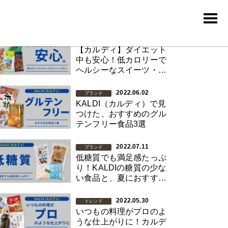
ルディのアクセス数が多いコラム
2022.06.01
トレンド
【カルディ】ダイエット
中も安心！低カロリーで
ヘルシーなスイーツ・グ
ルメ特集
2022.06.02
ブランド
KALDI（カルディ）で見
つけた、おすすめのグル
テンフリー食品3選
2022.07.11
ブランド
低糖質でも満足感たっぷ
り！KALDIの糖質の少な
い食品と、夏におすすめ
の食べ方をご紹介
2022.05.30
トレンド
いつもの料理がプロのよ
うな仕上がりに！カルデ