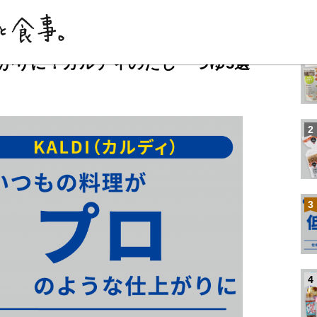
カ
SHARE
1
がりに！カルディのだし・つゆ5選
2
3
4