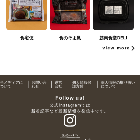
食宅便
食のそよ風
筋肉食堂DELI
view more
当メディアに
お問い合
運営
個人情報保
個人情報の取り扱い
ついて
わせ
会社
護方針
について
Follow us!
公式Instagramでは
新着記事など最新情報を発信中です。