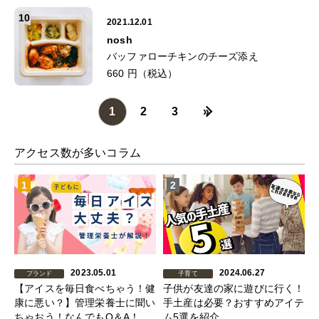
10
2021.12.01
nosh
バッファローチキンのチーズ添え
660 円（税込）
1
2
3
»
アクセス数が多いコラム
1
2
2023.05.01
2024.06.27
ブランド
子育て
【アイスを毎日食べちゃう！健
子供が友達の家に遊びに行く！
康に悪い？】管理栄養士に聞い
手土産は必要？おすすめアイテ
ちゃおう！なんでもQ＆A！
ム5選を紹介