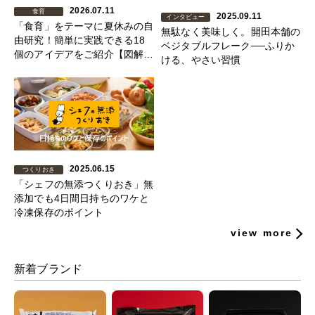
2026.07.11
食育
2025.09.11
インタビュー
「食育」をテーマに夏休みの自
無駄なく美味しく。開田本舗の
由研究！簡単に実践できる18
ベジタブルフレーク──ふりか
個のアイデアをご紹介【図解あ
ける、やさい習慣
り】
2025.06.15
つくりおき
「シェフの無添つくりおき」無
添加でも4日間日持ちのワケと
冷凍保存のポイント
view more
新着ブランド