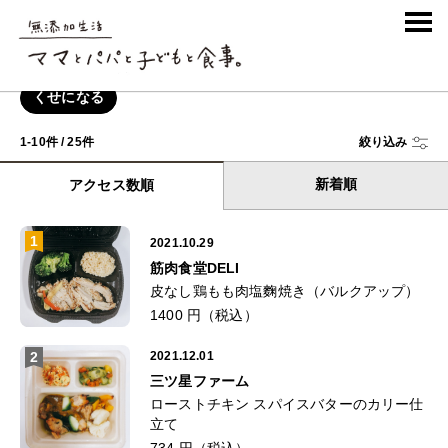
REVIEW
商品レビュー
くせになる
1-10件 / 25件
絞り込み
新着順
アクセス数順
1
2021.10.29
筋肉食堂DELI
皮なし鶏もも肉塩麴焼き（バルクアップ）
1400 円（税込）
2
2021.12.01
三ツ星ファーム
ローストチキン スパイスバターのカリー仕
立て
734 円（税込）