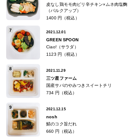
皮なし鶏モモ肉ピリ辛チキン×ムネ肉塩麴
（バルクアップ）
1400 円（税込）
7
2021.12.01
GREEN SPOON
Ciao!（サラダ）
1123 円（税込）
8
2021.11.29
三ツ星ファーム
国産サバのやみつきスイートチリ
734 円（税込）
9
2021.12.15
nosh
鯖のコク旨だれ
660 円（税込）