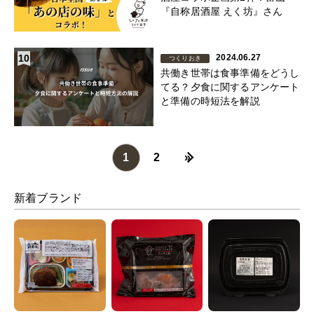
『自称居酒屋 えく坊』さん
10
2024.06.27
つくりおき
共働き世帯は食事準備をどうし
てる？夕食に関するアンケート
と準備の時短法を解説
1
2
»
新着ブランド