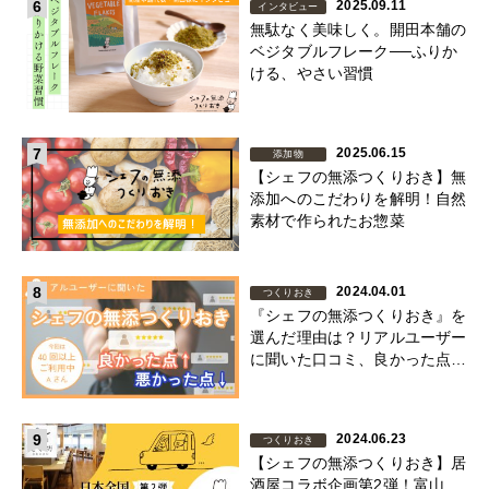
6
2025.09.11
インタビュー
無駄なく美味しく。開田本舗の
ベジタブルフレーク──ふりか
ける、やさい習慣
7
2025.06.15
添加物
【シェフの無添つくりおき】無
添加へのこだわりを解明！自然
素材で作られたお惣菜
8
2024.04.01
つくりおき
『シェフの無添つくりおき』を
選んだ理由は？リアルユーザー
に聞いた口コミ、良かった点＆
改善してほしい点
9
2024.06.23
つくりおき
【シェフの無添つくりおき】居
酒屋コラボ企画第2弾！富山