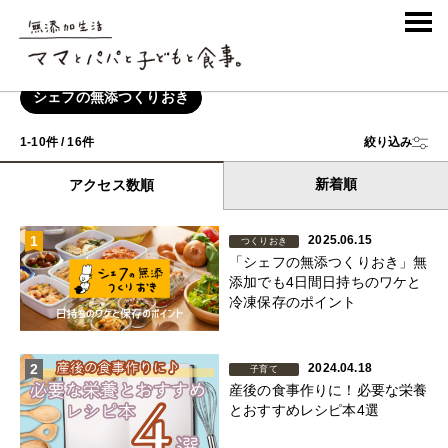
COLUMN
コラム
シェフの無添つくりおき
1-10件 / 16件
絞り込み
新着順
アクセス数順
1
2025.06.15
つくりおき
「シェフの無添つくりおき」無
添加でも4日間日持ちのワケと
冷凍保存のポイント
2
2024.04.18
子育て
産後の食事作りに！必要な栄養
とおすすめレシピ本4選