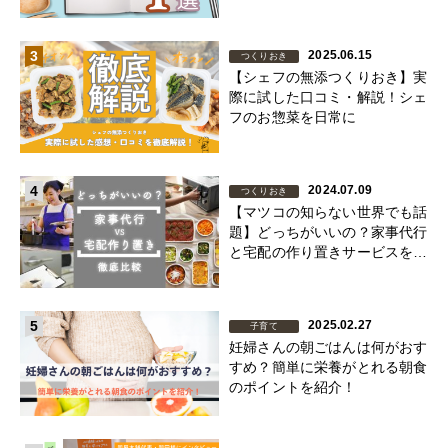
3
2025.06.15
つくりおき
【シェフの無添つくりおき】実
際に試した口コミ・解説！シェ
フのお惣菜を日常に
4
2024.07.09
つくりおき
【マツコの知らない世界でも話
題】どっちがいいの？家事代行
と宅配の作り置きサービスを徹
底比較
5
2025.02.27
子育て
妊婦さんの朝ごはんは何がおす
すめ？簡単に栄養がとれる朝食
のポイントを紹介！